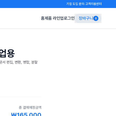
기업 도입 문의
고객지원센터
•
홈
제품 라인업
로그인
장바구니
0
기업용
문서 편집, 변환, 병합, 분할
총 결제예정금액
₩165,000